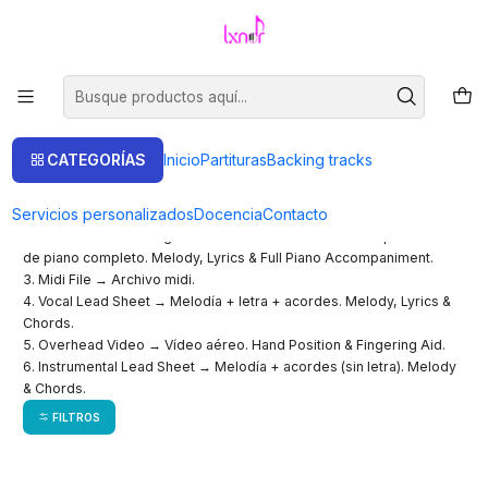
Venta de partituras.
Ir a la tienda
Inicio
Partituras
Partituras
CATEGORÍAS
Inicio
Partituras
Backing tracks
1. Piano Solo → Arreglo integral en dos pentagramas (melodía y
Servicios personalizados
Docencia
Contacto
acompañamiento). Complete Piano Arrangement.
2. Vocal & Piano Arrangement → Melodia + letra + acompañamiento
de piano completo. Melody, Lyrics & Full Piano Accompaniment.
3. Midi File → Archivo midi.
4. Vocal Lead Sheet → Melodía + letra + acordes. Melody, Lyrics &
Chords.
5. Overhead Video → Vídeo aéreo. Hand Position & Fingering Aid.
6. Instrumental Lead Sheet → Melodía + acordes (sin letra). Melody
& Chords.
FILTROS