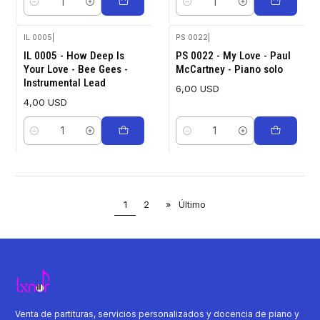
Cantidad
Cantidad
IL 0005
|
PS 0022
|
IL 0005 - How Deep Is
PS 0022 - My Love - Paul
Your Love - Bee Gees -
McCartney - Piano solo
Instrumental Lead
6,00 USD
4,00 USD
Cantidad
Cantidad
1
2
»
Último
Venta de partituras, servicios personalizados y docencia de piano y