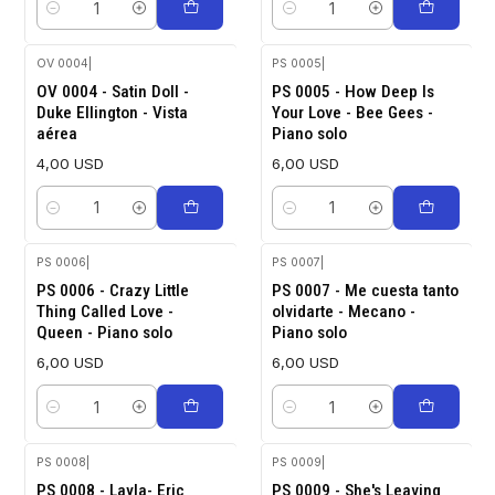
Cantidad
Cantidad
OV 0004
|
PS 0005
|
OV 0004 - Satin Doll -
PS 0005 - How Deep Is
Duke Ellington - Vista
Your Love - Bee Gees -
aérea
Piano solo
4,00 USD
6,00 USD
Cantidad
Cantidad
PS 0006
|
PS 0007
|
PS 0006 - Crazy Little
PS 0007 - Me cuesta tanto
Thing Called Love -
olvidarte - Mecano -
Queen - Piano solo
Piano solo
6,00 USD
6,00 USD
Cantidad
Cantidad
PS 0008
|
PS 0009
|
PS 0008 - Layla- Eric
PS 0009 - She's Leaving