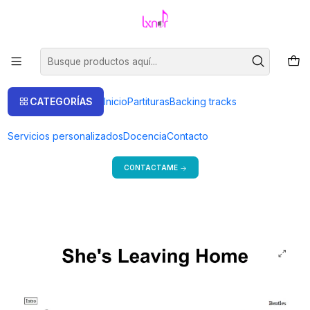
Venta de partituras.
Ir a la tienda
Inicio
Partituras
Piano Solo
PS 0009 - She's Leaving Home - Beatles - Piano solo
CATEGORÍAS
Inicio
Partituras
Backing tracks
Bienvenido a mi tienda
Servicios personalizados
Docencia
Contacto
Si estás en Argentina, consulta precios y más formas de pago.
CONTACTAME