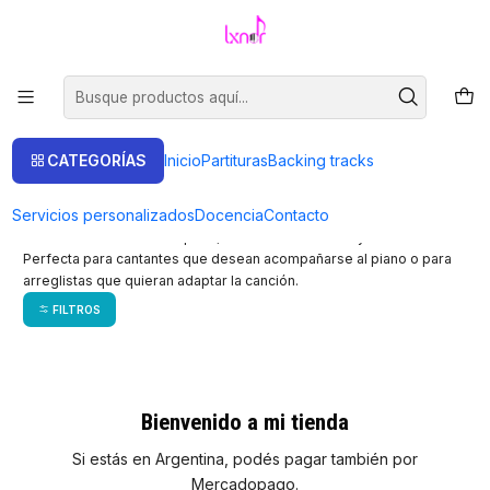
Venta de partituras.
Ir a la tienda
Inicio
Partituras
Vocal Lead Sheet
Vocal Lead Sheet
CATEGORÍAS
Inicio
Partituras
Backing tracks
Vocal Lead Sheet → Melodía + letra + acordes. Melody, Lyrics &
Servicios personalizados
Docencia
Contacto
Chords.
Contiene la melodía completa, la letra sincronizada y los acordes.
Perfecta para cantantes que desean acompañarse al piano o para
arreglistas que quieran adaptar la canción.
FILTROS
Bienvenido a mi tienda
Si estás en Argentina, podés pagar también por
Mercadopago.