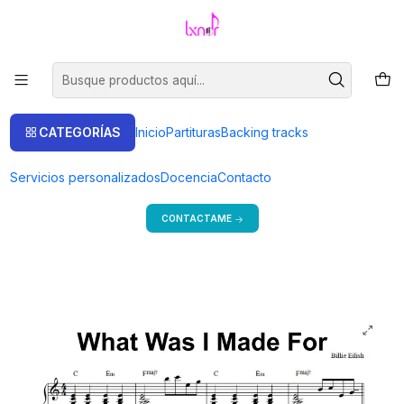
Venta de partituras.
Ir a la tienda
Inicio
Partituras
Piano Solo
PS 0020 - What Was I Made For - Billie Eilish - Piano solo
CATEGORÍAS
Inicio
Partituras
Backing tracks
Bienvenido a mi tienda
Servicios personalizados
Docencia
Contacto
Si estás en Argentina, consulta precios y más formas de pago.
CONTACTAME