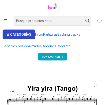
Venta de partituras.
Ir a la tienda
Inicio
Partituras
Piano Solo
PS 0012 - Yira yira - Tango - Piano solo
CATEGORÍAS
Inicio
Partituras
Backing tracks
Bienvenido a mi tienda
Servicios personalizados
Docencia
Contacto
Si estás en Argentina, consulta precios y más formas de pago.
CONTACTAME