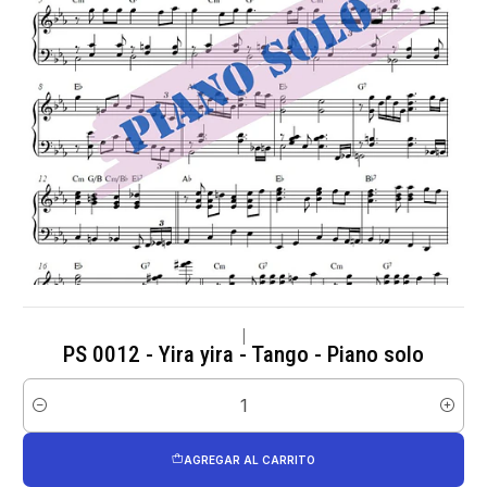
|
PS 0012 - Yira yira - Tango - Piano solo
Cantidad
AGREGAR AL CARRITO