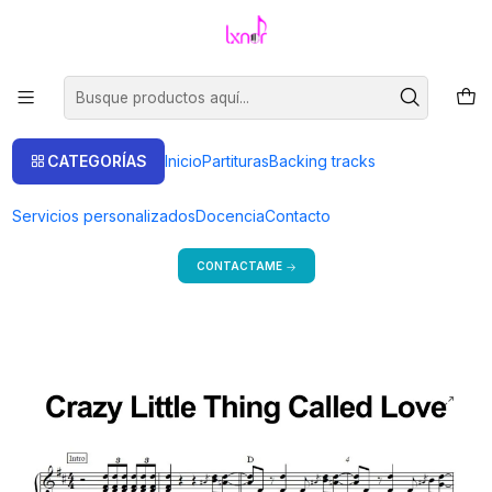
Venta de partituras.
Ir a la tienda
Inicio
Partituras
Piano Solo
PS 0006 - Crazy Little Thing Called Love - Queen - Piano solo
CATEGORÍAS
Inicio
Partituras
Backing tracks
Bienvenido a mi tienda
Servicios personalizados
Docencia
Contacto
Si estás en Argentina, consulta precios y más formas de pago.
CONTACTAME