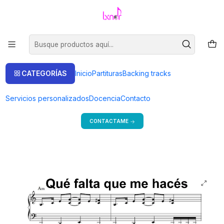
Venta de partituras.
Ir a la tienda
Inicio
Partituras
Piano Solo
PS 0027 - Que falta que me haces - Tango - Piano solo
CATEGORÍAS
Inicio
Partituras
Backing tracks
Bienvenido a mi tienda
Servicios personalizados
Docencia
Contacto
Si estás en Argentina, consulta precios y más formas de pago.
CONTACTAME