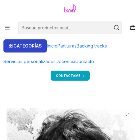
Venta de partituras.
Ir a la tienda
Inicio
Backing tracks
Joan Manuel Serrat
APT20496 Lucia (Serrat) VERSION PROPIA
CATEGORÍAS
Inicio
Partituras
Backing tracks
Bienvenido a mi tienda
Servicios personalizados
Docencia
Contacto
Si estás en Argentina, consulta precios y más formas de pago.
CONTACTAME