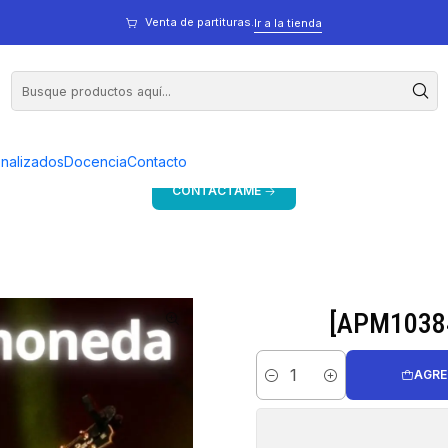
na moneda (0)(A)
Venta de partituras.
Ir a la tienda
Bienvenido a mi tienda
Si estás en Argentina, consulta precios y más formas de pago.
onalizados
Docencia
Contacto
CONTACTAME
[APM10384
AGRE
Cantidad