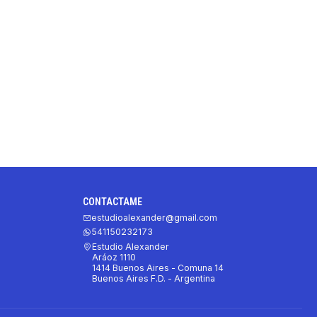
CONTACTAME
estudioalexander@gmail.com
541150232173
Estudio Alexander
Aráoz 1110
1414 Buenos Aires - Comuna 14
Buenos Aires F.D. - Argentina