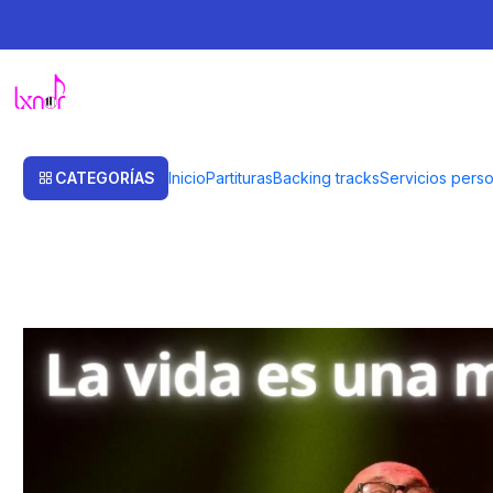
Inicio
Backing tracks
Juan Carlos Baglietto
[APM10384] La vida es u
CATEGORÍAS
Inicio
Partituras
Backing tracks
Servicios pers