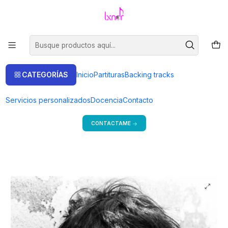
Venta de partituras.
Ir a la tienda
Inicio
Backing tracks
Joan Manuel Serrat
[APM10128] Tu nombre me sabe a hierba - Serrat
CATEGORÍAS
Inicio
Partituras
Backing tracks
Bienvenido a mi tienda
Servicios personalizados
Docencia
Contacto
Si estás en Argentina, consulta precios y más formas de pago.
CONTACTAME